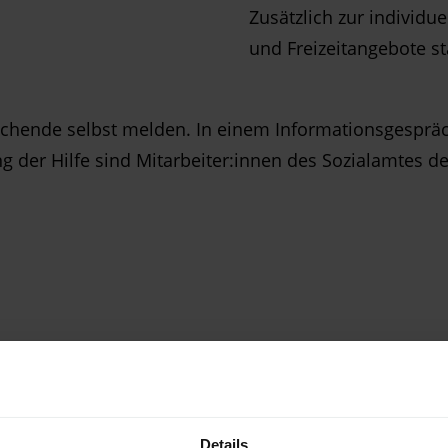
Zusätzlich zur individu
und Freizeitangebote st
chende selbst melden. In einem Informationsgespräch
ung der Hilfe sind Mitarbeiter:innen des Sozialamtes 
KONTAKT
Details