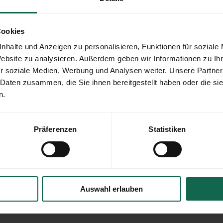
Cookies
VSE Wendepunkt
Münsterstraße 36
nhalte und Anzeigen zu personalisieren, Funktionen für soziale
Website zu analysieren. Außerdem geben wir Informationen zu I
Sie den Marketing-Cookies
44145 Dortmund
r soziale Medien, Werbung und Analysen weiter. Unsere Partner
 Daten zusammen, die Sie ihnen bereitgestellt haben oder die s
Tel:
0231 - 13 75 32 32
n.
Fax:
0231 - 33 01 68 93
Präferenzen
Statistiken
Email:
wendepunkt@v
Auswahl erlauben