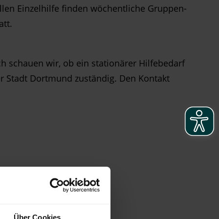
ellen Einzelhilfe finden wöchentliche Gruppen-
att.
 schauen wir, ob ein stationärer Hilfebedarf
der Stadt Dortmund zuständig. Den Kontakt
Über Cookies