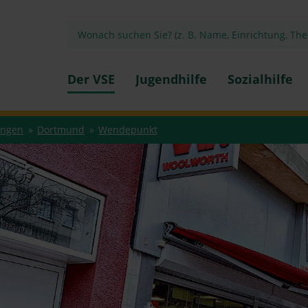
Der VSE
Jugendhilfe
Sozialhilfe
ungen
Dortmund
Wendepunkt