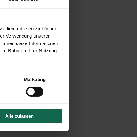
 Medien anbieten zu können
hrer Verwendung unserer
 führen diese Informationen
ie im Rahmen Ihrer Nutzung
Marketing
se-nrw.de
Alle zulassen