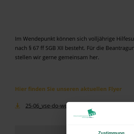
Im Wendepunkt können sich volljährige Hilfesu
nach § 67 ff SGB XII besteht. Für die Beantrag
stellen wir gerne gemeinsam her.
Hier finden Sie unseren aktuellen Flyer
25-06_vse-do-wendepunkt.pdf
Zustimmung