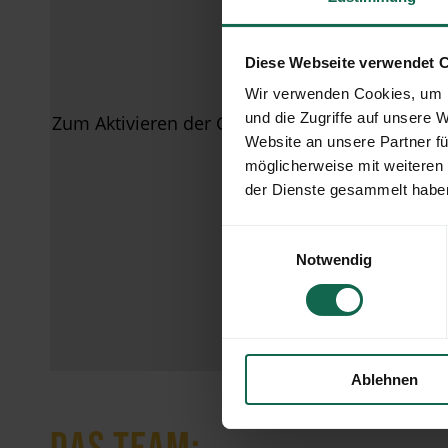
Diese Webseite verwendet 
Wir verwenden Cookies, um I
und die Zugriffe auf unsere 
Zum Aktivieren der GoogleMaps Karte müssen 
Website an unsere Partner fü
zustimmen.
möglicherweise mit weiteren
der Dienste gesammelt habe
Zustimmungen anpassen
Einwilligungsauswahl
Notwendig
Ablehnen
DAS TEAM: