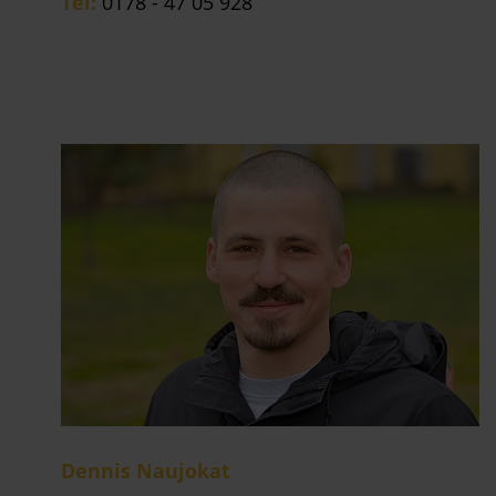
Tel:
0178 - 47 05 928
Dennis Naujokat