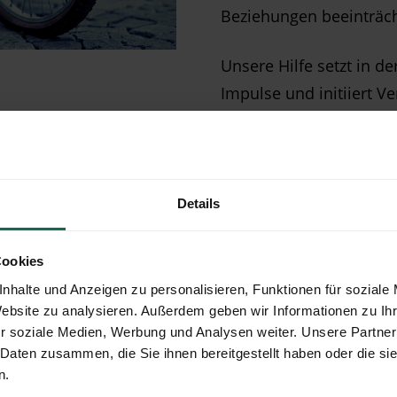
Beziehungen beeinträch
Unsere Hilfe setzt in d
Impulse und initiiert 
Details
lage - die Erlangung
he Wohn- und
Cookies
versorgungssystemen
nhalte und Anzeigen zu personalisieren, Funktionen für soziale
hließung und
Website zu analysieren. Außerdem geben wir Informationen zu I
n stationärer Form
r soziale Medien, Werbung und Analysen weiter. Unsere Partner
 Daten zusammen, die Sie ihnen bereitgestellt haben oder die s
n.