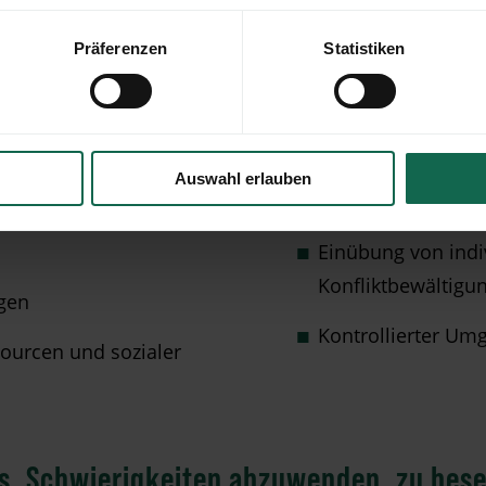
Präferenzen
Statistiken
Konkrete Ziele sind je nach Einzelfall:
g
Integration in Arb
Auswahl erlauben
Erschließung ther
Einübung von indi
Konfliktbewältigu
gen
Kontrollierter Um
ourcen und sozialer
t es, Schwierigkeiten abzuwenden, zu bese