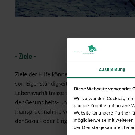
- Ziele -
Zustimmung
Ziele der Hilfe können dabei - je nach Ausgangs
von Eigenständigkeit und Integration in üblic
Diese Webseite verwendet 
Lebensverhältnisse sein, der Zugang zu Regel
Wir verwenden Cookies, um I
der Gesundheits- und Sozialhilfe oder die Ersc
und die Zugriffe auf unsere 
Inanspruchnahme von weiterführenden Hilfen i
Website an unsere Partner fü
der Sozial- oder Eingliederungshilfe.
möglicherweise mit weiteren
der Dienste gesammelt habe