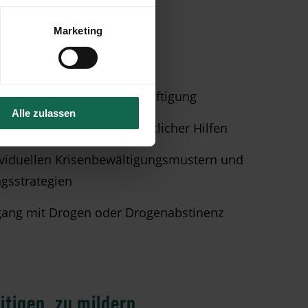
Marketing
eit, Ausbildung oder Beschäftigung
Alle zulassen
apeutischer und gesundheitlicher Hilfen
viduellen Krisenbewältigungsmustern und
ngsstrategien
gang mit Drogen oder Drogenabstinenz
itigen, zu mildern