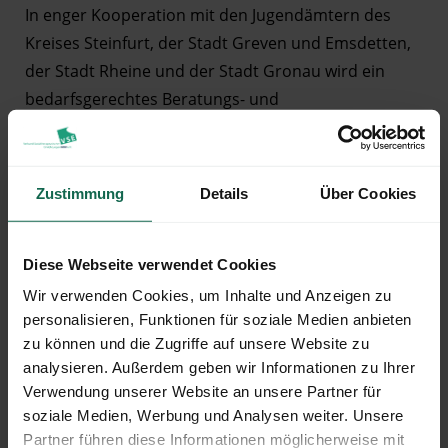
In enger Kooperation mit den Jugendämtern des
Kreises Steinfurt, der Stadt Greven und Emsdetten,
der Stadt Rheine und der Stadt Gronau wird ein
bedarfsgerechtes Beratungs- und
Betreuungsangebot in Zusammenarbeit mit den
Bildungs- Schul- und Sozialträgern entwickelt.
Zustimmung
Details
Über Cookies
Wir sind an den Standorten in Greven, Lengerich,
Rheine und Gronau mit eigenen Einrichtungen
ansässig.
Diese Webseite verwendet Cookies
Wir verwenden Cookies, um Inhalte und Anzeigen zu
personalisieren, Funktionen für soziale Medien anbieten
zu können und die Zugriffe auf unsere Website zu
analysieren. Außerdem geben wir Informationen zu Ihrer
Verwendung unserer Website an unsere Partner für
soziale Medien, Werbung und Analysen weiter. Unsere
Partner führen diese Informationen möglicherweise mit