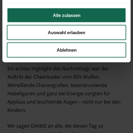
Tiere streicheln, klettern, toben und entdecken – für
jede*n war etwas dabei. Besonders beliebt war in
Alle zulassen
diesem Jahr unsere Button-Station. Mit viel
Kreativität und bunten Ideen entstanden individuelle
Auswahl erlauben
Anstecker, die direkt an Rucksäcken und Jacken Platz
fanden – kleine Erinnerungsstücke an einen großen
Ablehnen
Tag.
Ein echtes Highlight des Nachmittags war der
Auftritt der Cheerleader vom BSV Wulfen.
Mitreißende Choreografien, beeindruckende
Hebefiguren und ganz viel Energie sorgten für
Applaus und leuchtende Augen – nicht nur bei den
Kindern.
Wir sagen DANKE an alle, die diesen Tag so