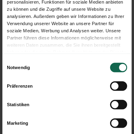
personalisieren, Funktionen für soziale Medien anbieten
zu können und die Zugriffe auf unsere Website zu
analysieren. Außerdem geben wir Informationen zu Ihrer
Verwendung unserer Website an unsere Partner für
soziale Medien, Werbung und Analysen weiter. Unsere
Partner führen diese Informationen möglicherweise mit
weiteren Daten zusammen, die Sie ihnen bereitgestellt
haben oder die sie im Rahmen Ihrer Nutzung der Dienste
Auch wenn der Sommer offiziell noch auf sich
gesammelt haben.
Einwilligungsauswahl
warten lässt – in Recklinghausen wurde er schon
Notwendig
gebührend eingeläutet: Mit unserem traditionellen
Sommerfest auf der Bauspielfarm haben wir
Präferenzen
gemeinsam mit vielen Pflegefamilien einen
wunderbaren Nachmittag verbracht.
Statistiken
Bei strahlendem Wetter konnten Kinder und
Erwachsene die vielfältigen Angebote auf dem
Marketing
großzügigen Gelände der Bauspielfarm genießen: