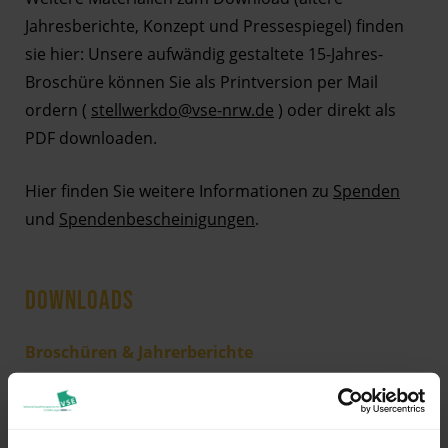
Jahresberichte, Konzept und Pressespiegel) finden
sie hier: Unsere aufwändig gestaltete 15-Jahres-
Broschüre können Sie als Printversion per Mail
ordern (
stellwerkdo@vse-nrw.de
) oder direkt als
PDF downloaden.
Hier finden Sie weitere Informationen zu
Spenden
und
Spendenbescheinigungen
.
DOWNLOADS
Broschüren & Jahrerberichte
stellwerk_jahresbericht_2011.pdf