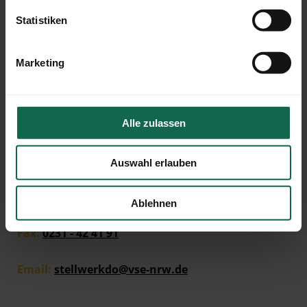
Statistiken
Marketing
KONTAKT
VSE Sleep In Stellwerk
Alle zulassen
Körner Hellweg 19
44143 Dortmund
Auswahl erlauben
Tel:
0231 - 42 41 82
Ablehnen
Fax:
0231 - 42 41 91
Email:
stellwerkdo@vse-nrw.de