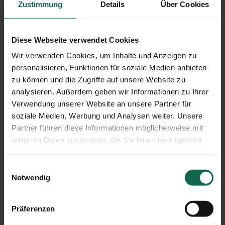
Zustimmung
Details
Über Cookies
Presse
presse_2010.pdf
Diese Webseite verwendet Cookies
Wir verwenden Cookies, um Inhalte und Anzeigen zu
personalisieren, Funktionen für soziale Medien anbieten
zu können und die Zugriffe auf unsere Website zu
analysieren. Außerdem geben wir Informationen zu Ihrer
Verwendung unserer Website an unsere Partner für
soziale Medien, Werbung und Analysen weiter. Unsere
Partner führen diese Informationen möglicherweise mit
weiteren Daten zusammen, die Sie ihnen bereitgestellt
Zum Aktivieren der GoogleMaps Karte müssen Sie
haben oder die sie im Rahmen Ihrer Nutzung der Dienste
den Marketing-Cookies zustimmen.
gesammelt haben.
Einwilligungsauswahl
Notwendig
Zustimmungen anpassen
Präferenzen